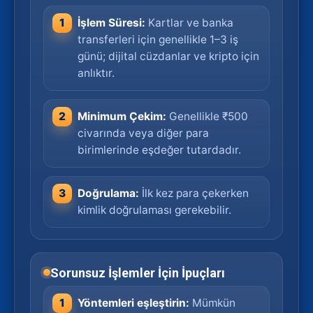
İşlem Süresi:
Kartlar ve banka
transferleri için genellikle 1–3 iş
günü; dijital cüzdanlar ve kripto için
anlıktır.
Minimum Çekim:
Genellikle ₹500
civarında veya diğer para
birimlerinde eşdeğer tutardadır.
Doğrulama:
İlk kez para çekerken
kimlik doğrulaması gerekebilir.
Sorunsuz İşlemler İçin İpuçları
Yöntemleri eşleştirin:
Mümkün