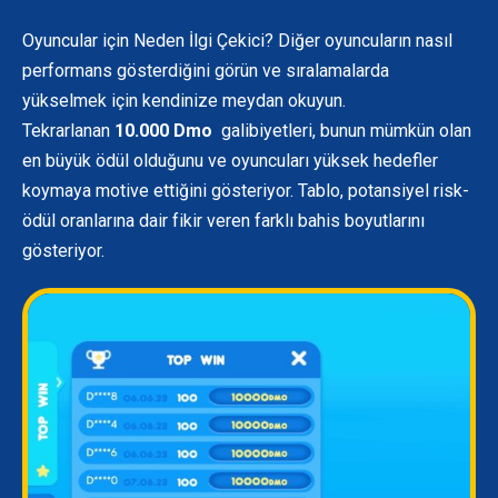
Oyuncular için Neden İlgi Çekici? Diğer oyuncuların nasıl
performans gösterdiğini görün ve sıralamalarda
yükselmek için kendinize meydan okuyun.
Tekrarlanan
10.000 Dmo
galibiyetleri, bunun mümkün olan
en büyük ödül olduğunu ve oyuncuları yüksek hedefler
koymaya motive ettiğini gösteriyor. Tablo, potansiyel risk-
ödül oranlarına dair fikir veren farklı bahis boyutlarını
gösteriyor.