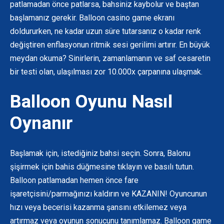
patlamadan önce patlarsa, bahsiniz kaybolur ve baştan
başlamanız gerekir. Balloon casino game ekranı
doldururken, ne kadar uzun süre tutarsanız o kadar renk
değiştiren enflasyonun ritmik sesi gerilimi artırır. En büyük
meydan okuma? Sinirlerin, zamanlamanın ve saf cesaretin
bir testi olan, ulaşılması zor 10.000x çarpanına ulaşmak.
Balloon Oyunu Nasıl
Oynanır
Başlamak için, istediğiniz bahsi seçin. Sonra, Balonu
şişirmek için bahis düğmesine tıklayın ve basılı tutun.
Balloon patlamadan hemen önce fare
işaretçisini/parmağınızı kaldırın ve KAZANIN! Oyuncunun
hızı veya becerisi kazanma şansını etkilemez veya
artırmaz veya oyunun sonucunu tanımlamaz. Balloon game