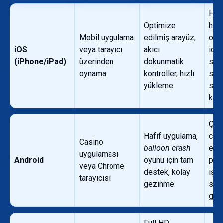
Har
Optimize
hal
Mobil uygulama
edilmiş arayüz,
oyun
iOS
veya tarayıcı
akıcı
idea
(iPhone/iPad)
üzerinden
dokunmatik
stab
oynama
kontroller, hızlı
son
yükleme
sür
kull
Çoğ
Hafif uygulama,
ciha
Casino
balloon crash
en i
uygulaması
Android
oyunu için tam
per
veya Chrome
destek, kolay
işle
tarayıcısı
gezinme
sist
günc
Full HD