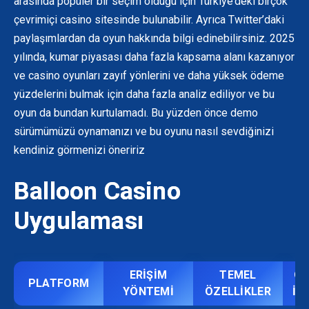
arasında popüler bir seçim olduğu için Türkiye’deki birçok
çevrimiçi casino sitesinde bulunabilir. Ayrıca Twitter’daki
paylaşımlardan da oyun hakkında bilgi edinebilirsiniz. 2025
yılında, kumar piyasası daha fazla kapsama alanı kazanıyor
ve casino oyunları zayıf yönlerini ve daha yüksek ödeme
yüzdelerini bulmak için daha fazla analiz ediliyor ve bu
oyun da bundan kurtulamadı. Bu yüzden önce demo
sürümümüzü oynamanızı ve bu oyunu nasıl sevdiğinizi
kendiniz görmenizi öneririz
Balloon Casino
Uygulaması
ERIŞIM
TEMEL
OY
PLATFORM
YÖNTEMI
ÖZELLIKLER
İÇ