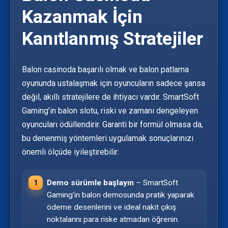
Kazanmak İçin
Kanıtlanmış Stratejiler
Balon casinoda başarılı olmak ve balon patlama
oyununda ustalaşmak için oyuncuların sadece şansa
değil, akıllı stratejilere de ihtiyacı vardır. SmartSoft
Gaming’in balon slotu, riski ve zamanı dengeleyen
oyuncuları ödüllendirir. Garanti bir formül olmasa da,
bu denenmiş yöntemleri uygulamak sonuçlarınızı
önemli ölçüde iyileştirebilir:
Demo sürümle başlayın
– SmartSoft
Gaming’in balon demosunda pratik yaparak
ödeme desenlerini ve ideal nakit çıkış
noktalarını para riske atmadan öğrenin.