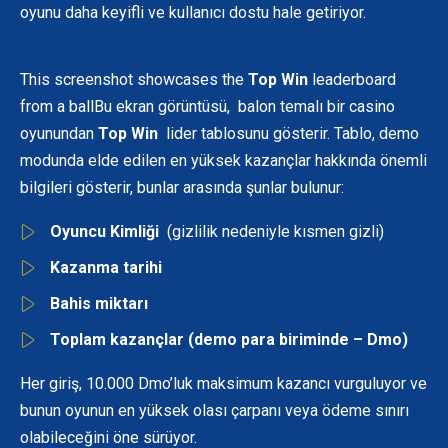
oyunu daha keyifli ve kullanıcı dostu hale getiriyor.
This screenshot showcases the
Top Win
leaderboard
from a ballBu ekran görüntüsü, balon temalı bir casino
oyunundan
Top Win
lider tablosunu gösterir. Tablo, demo
modunda elde edilen en yüksek kazançlar hakkında önemli
bilgileri gösterir, bunlar arasında şunlar bulunur:
Oyuncu Kimliği
(gizlilik nedeniyle kısmen gizli)
Kazanma tarihi
Bahis miktarı
Toplam kazançlar (demo para biriminde – Dmo)
Her giriş, 10.000 Dmo’luk maksimum kazancı vurguluyor ve
bunun oyunun en yüksek olası çarpanı veya ödeme sınırı
olabileceğini öne sürüyor.