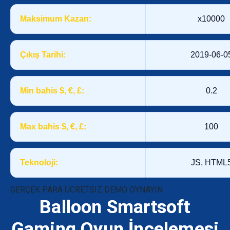
Maksimum Kazan:
x10000
Çıkış Tarihi:
2019-06-0
Min bahis $, €, £:
0.2
Max bahis $, €, £:
100
Teknoloji:
JS, HTML
GERÇEK PARA
ÜCRETSIZ DEMO OYNAYIN
Balloon Smartsoft
Gaming Oyun İncelemesi